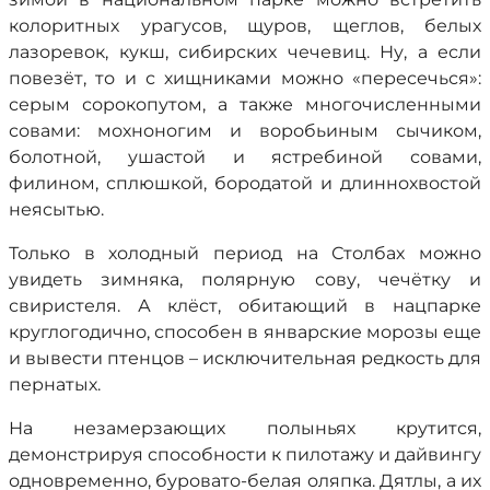
колоритных урагусов, щуров, щеглов, белых
лазоревок, кукш, сибирских чечевиц. Ну, а если
повезёт, то и с хищниками можно «пересечься»:
серым сорокопутом, а также многочисленными
совами: мохноногим и воробьиным сычиком,
болотной, ушастой и ястребиной совами,
филином, сплюшкой, бородатой и длиннохвостой
неясытью.
Только в холодный период на Столбах можно
увидеть зимняка, полярную сову, чечётку и
свиристеля. А клёст, обитающий в нацпарке
круглогодично, способен в январские морозы еще
и вывести птенцов – исключительная редкость для
пернатых.
На незамерзающих полыньях крутится,
демонстрируя способности к пилотажу и дайвингу
одновременно, буровато-белая оляпка. Дятлы, а их