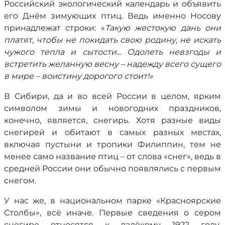
Российский экологический календарь и объявить
его Днём зимующих птиц. Ведь именно Носову
принадлежат строки: «
Такую жестокую дань они
платят, чтобы не покидать свою родину, не искать
чужого тепла и сытости... Одолеть невзгоды и
встретить желанную весну – надежду всего сущего
в мире – воистину дорогого стоит!»
В Сибири, да и во всей России в целом, ярким
символом зимы и новогодних праздников,
конечно, является, снегирь. Хотя разные виды
снегирей и обитают в самых разных местах,
включая пустыни и тропики Филиппин, тем не
менее само название птиц – от слова «снег», ведь в
средней России они обычно появлялись с первым
снегом.
У нас же, в национальном парке «Красноярские
Столбы», всё иначе. Первые сведения о сером
снегире относятся к далёкому 1922 году.