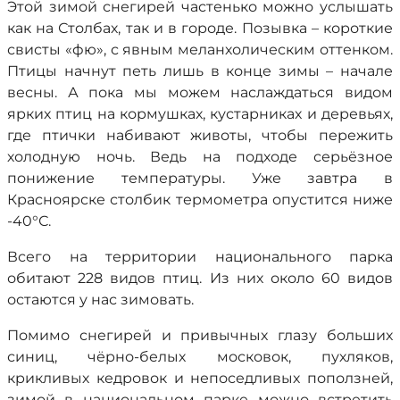
Этой зимой снегирей частенько можно услышать
как на Столбах, так и в городе. Позывка – короткие
свисты «фю», с явным меланхолическим оттенком.
Птицы начнут петь лишь в конце зимы – начале
весны. А пока мы можем наслаждаться видом
ярких птиц на кормушках, кустарниках и деревьях,
где птички набивают животы, чтобы пережить
холодную ночь. Ведь на подходе серьёзное
понижение температуры. Уже завтра в
Красноярске столбик термометра опустится ниже
-40°С.
Всего на территории национального парка
обитают 228 видов птиц. Из них около 60 видов
остаются у нас зимовать.
Помимо снегирей и привычных глазу больших
синиц, чёрно-белых московок, пухляков,
крикливых кедровок и непоседливых поползней,
зимой в национальном парке можно встретить