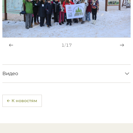
1
/
17
Видео
← К новостям