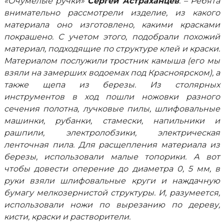
«Очумелые ручки»
Сергей Астраханцев
. – Ребята
внимательно рассмотрели изделие, из какого
материала оно изготовлено, какими красками
покрашено. С учетом этого, подобрали похожий
материал, подходящие по структуре клей и краски.
Материалом послужили тростник камыша (его мы
взяли на замерших водоемах под Красноярском), а
также щепа из березы. Из столярных
инструментов в ход пошли ножовки разного
сечения полотна, лучковые пилы, шлифовальные
машинки, рубанки, стамески, напильники и
рашпили, электролобзики, электрическая
ленточная пила. Для расщепления материала из
березы, использовали малые топорики. А вот
чтобы довести оперение до диаметра 0, 5 мм, в
руки взяли шлифовальные круги и наждачную
бумагу мелкозернистой структуры. И, разумеется,
использовали ножи по вырезанию по дереву,
кисти, краски и растворители.