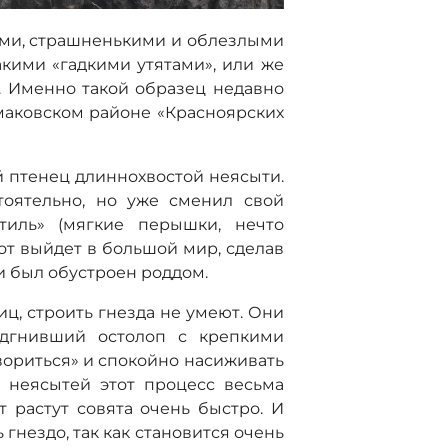
ми, страшненькими и облезлыми
акими «гадкими утятами», или же
. Именно такой образец недавно
маковском районе «Красноярских
 птенец длиннохвостой неясыти.
тоятельно, но уже сменил свой
тиль» (мягкие перышки, нечто
от выйдет в большой мир, сделав
и был обустроен роддом.
ц, строить гнезда не умеют. Они
дгнивший остолоп с крепкими
вориться» и спокойно насиживать
у неясытей этот процесс весьма
 растут совята очень быстро. И
гнездо, так как становится очень