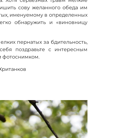
а. Хотя серьезных травм мелкие
 лишить сову желанного обеда им
атых, именуемому в определенных
легко обнаружить и «виновницу
мелких пернатых за бдительность,
 себя поздравьте с интересным
 и фотоснимком.
 Хританков