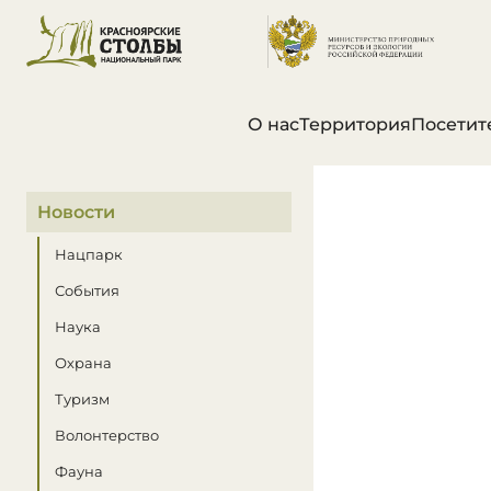
О нас
Территория
Посетит
В этом разделе
Новости
Нацпарк
События
Наука
Охрана
Туризм
Волонтерство
Фауна