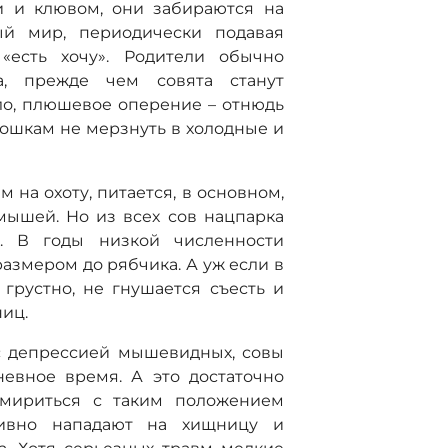
и и клювом, они забираются на
й мир, периодически подавая
«есть хочу». Родители обычно
а, прежде чем совята станут
ло, плюшевое оперение – отнюдь
рошкам не мерзнуть в холодные и
 на охоту, питается, в основном,
мышей. Но из всех сов нацпарка
. В годы низкой численности
размером до рябчика. А уж если в
грустно, не гнушается съесть и
ниц.
с депрессией мышевидных, совы
невное время. А это достаточно
 мириться с таким положением
тивно нападают на хищницу и