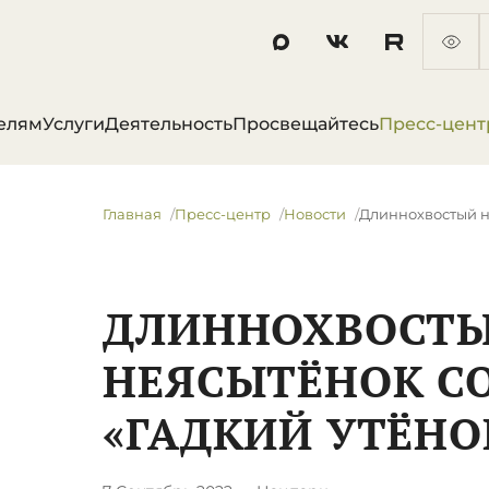
елям
Услуги
Деятельность
Просвещайтесь
Пресс-цент
Главная
Пресс-центр
Новости
Длиннохвостый н
ДЛИННОХВОСТ
НЕЯСЫТЁНОК С
«ГАДКИЙ УТЁНО