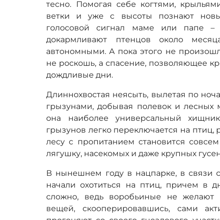
тесно. Помогая себе когтями, крыльям
ветки и уже с высоты познают новы
голосовой сигнал маме или папе – 
докармливают птенцов около месяц
автономными. А пока этого не произош
не роскошь, а спасение, позволяющее к
дождливые дни.
Длиннохвостая неясыть, вылетая по ночам
грызунами, добывая полевок и лесных 
она наиболее универсальный хищник
грызунов легко переключается на птиц, 
лесу с пропитанием становится совсем 
лягушку, насекомых и даже крупных гусе
В нынешнем году в нацпарке, в связи 
начали охотиться на птиц, причем в д
сложно, ведь воробьиные не желают
вещей, скооперировавшись, сами ак