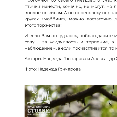
прогоняют со своего гнездового участк
птички нанести, конечно, не могут, но
вполне по силам. А по переполоху перн
кругах «моббинг», можно достаточно 
этого торжества».
И если Вам это удалось, поблагодарите 
сову – за усидчивость и терпение, а
наблюдением, а если посчастливится, то
Авторы: Надежда Гончарова и Александр
Фото: Надежда Гончарова