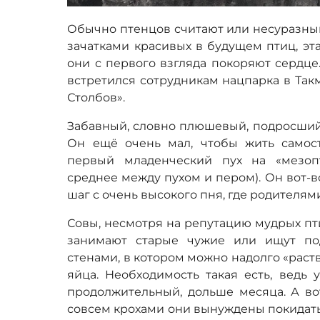
Обычно птенцов считают или несуразны
зачатками красивых в будущем птиц, эт
они с первого взгляда покоряют сердце
встретился сотрудникам нацпарка в Так
Столбов».
Забавный, словно плюшевый, подросший
Он ещё очень мал, чтобы жить самос
первый младенческий пух на «мезоп
среднее между пухом и пером). Он вот-в
шаг с очень высокого пня, где родителям
Совы, несмотря на репутацию мудрых пти
занимают старые чужие или ищут по
стенами, в котором можно надолго «раст
яйца. Необходимость такая есть, ведь 
продолжительный, дольше месяца. А вот
совсем крохами они вынуждены покидать 