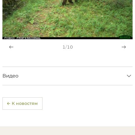
1
/
10
Видео
← К новостям