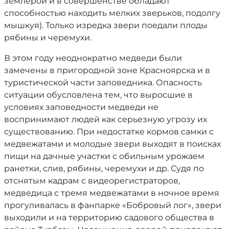
землерои и в совершенстве обладают
способностью находить мелких зверьков, подолгу
мышкуя). Только изредка звери поедали плоды
рябины и черемухи.
В этом году неоднократно медведи были
замечены в пригородной зоне Красноярска и в
туристической части заповедника. Опасность
ситуации обусловлена тем, что выросшие в
условиях заповедности медведи не
воспринимают людей как серьезную угрозу их
существованию. При недостатке кормов самки с
медвежатами и молодые звери выходят в поисках
пищи на дачные участки с обильным урожаем
ранетки, слив, рябины, черемухи и др. Судя по
отснятым кадрам с видеорегистраторов,
медведица с тремя медвежатами в ночное время
прогуливалась в фанпарке «Бобровый лог», звери
выходили и на территорию садового общества в