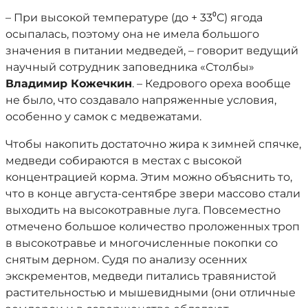
– При высокой температуре (до + 33⁰С) ягода
осыпалась, поэтому она не имела большого
значения в питании медведей, – говорит ведущий
научный сотрудник заповедника «Столбы»
Владимир Кожечкин
. – Кедрового ореха вообще
не было, что создавало напряженные условия,
особенно у самок с медвежатами.
Чтобы накопить достаточно жира к зимней спячке,
медведи собираются в местах с высокой
концентрацией корма. Этим можно объяснить то,
что в конце августа-сентябре звери массово стали
выходить на высокотравные луга. Повсеместно
отмечено большое количество проложенных троп
в высокотравье и многочисленные покопки со
снятым дерном. Судя по анализу осенних
экскрементов, медведи питались травянистой
растительностью и мышевидными (они отличные