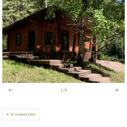
1
/
9
← К новостям