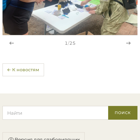
1
/
25
← К новостям
Поиск по сайту
ПОИСК
Версия для слабовидящих