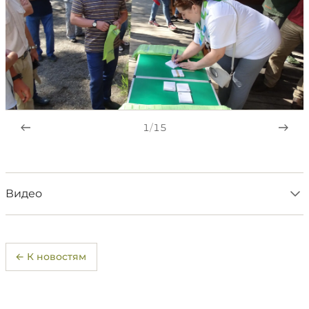
1
/
15
Видео
← К новостям