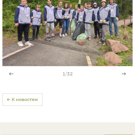
1
/
32
← К новостям