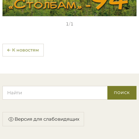
1
/
1
← К новостям
Поиск по сайту
ПОИСК
Версия для слабовидящих