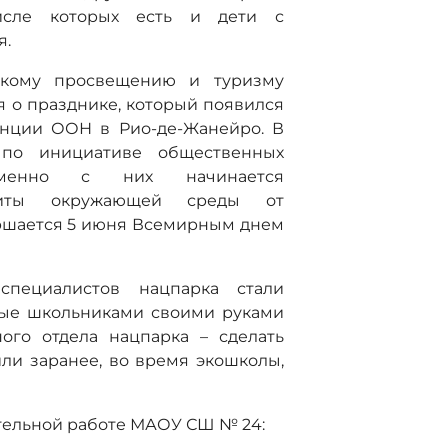
исле которых есть и дети с
я.
ескому просвещению и туризму
 о празднике, который появился
енции ООН в Рио-де-Жанейро. В
 по инициативе общественных
 Именно с них начинается
щиты окружающей среды от
ершается 5 июня Всемирным днем
пециалистов нацпарка стали
ные школьниками своими руками
ного отдела нацпарка – сделать
или заранее, во время экошколы,
ательной работе МАОУ СШ № 24: