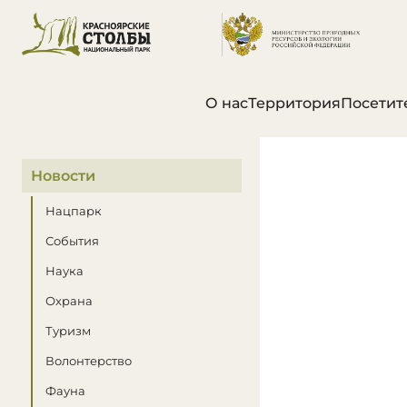
О нас
Территория
Посетит
В этом разделе
Новости
Нацпарк
События
Наука
Охрана
Туризм
Волонтерство
Фауна