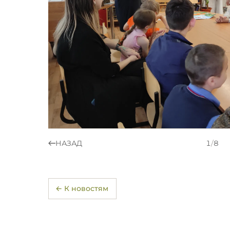
НАЗАД
1
/
8
← К новостям