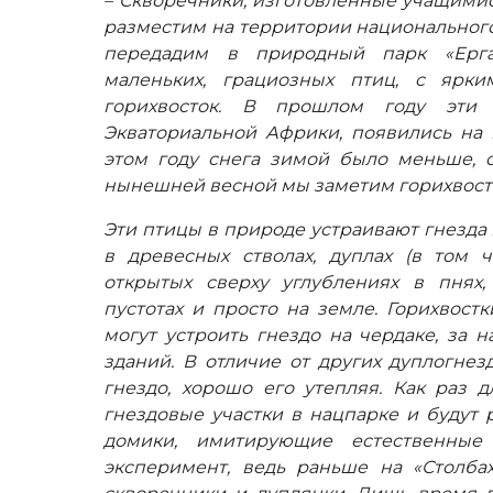
– Скворечники, изготовленные учащимис
разместим на территории национального
передадим в природный парк «Ерга
маленьких, грациозных птиц, с ярк
горихвосток. В прошлом году эти
Экваториальной Африки, появились на 
этом году снега зимой было меньше, с
нынешней весной мы заметим горихвост
Эти птицы в природе устраивают гнезда 
в древесных стволах, дуплах (в том ч
открытых сверху углублениях в пнях,
пустотах и просто на земле. Горихвост
могут устроить гнездо на чердаке, за 
зданий. В отличие от других дуплогнез
гнездо, хорошо его утепляя. Как раз 
гнездовые участки в нацпарке и будут
домики, имитирующие естественные 
эксперимент, ведь раньше на «Столб