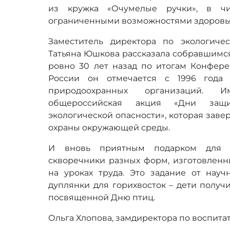
из кружка «Очумелые ручки», в ч
ограниченными возможностями здоровь
Заместитель директора по экологич
Татьяна Юшкова рассказала собравшимся
ровно 30 лет назад по итогам Конфер
России он отмечается с 1996 года
природоохранных организаций.
общероссийская акция «Дни за
экологической опасности», которая зав
охраны окружающей среды.
И вновь приятным подарком для с
скворечники разных форм, изготовлен
на уроках труда. Это задание от науч
дуплянки для горихвосток – дети получ
посвященной Дню птиц.
Ольга Хлопова, замдиректора по воспит