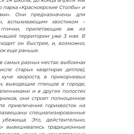
я 24 школы, до конца апреля мы
 парка «Красноярские Столбы» и
ки». Они предназначены для
им, вспыхивающим хвостиком –
 птички, прилетающие аж из
нашей территории уже 3 мая. В
ходит он быстрее, и, возможно,
ок еще раньше.
в самых разных местах: выбоинах
исле старых квартирах дятлов),
 куче хвороста, в прикорневых
ки, выводящие птенцов в городе,
наличниками и в других полостях
дников, они строят полноценное
для привлечения горихвосток на
 развешаны специализированные
убежища. Это, действительно,
ах» вывешивались традиционные