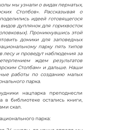
колы мы узнали о видах пернатых,
ских Столбов». Рассказывая о
 поделились идеей готовящегося
видов дуплянок для горихвосток
оловковых). Проникнувшись этой
отовить домики для заповедных
национальному парку пять типов
в лесу и проведут наблюдения за
етерпением ждем результатов
ярским Столбам» и дальше. Наши
тные работы по созданию малых
онального парка.
рудники нацпарка преподнесли
а в библиотеке остались книги,
ами скал.
ационального парка: