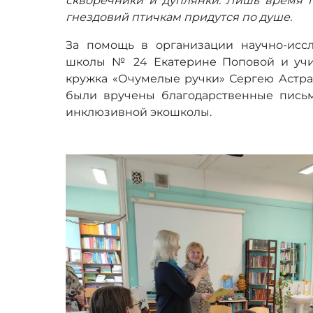
скворечники и дуплянки. Лишь время п
гнездовий птичкам придутся по душе.
За помощь в организации научно-иссл
школы № 24 Екатерине Поповой и учи
кружка «Очумелые ручки» Сергею Астра
были вручены благодарственные пись
инклюзивной экошколы.