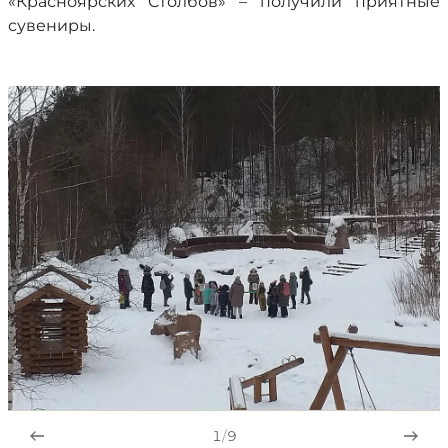
«Красноярских Столбов» – получили приятные
сувениры.
1
/
9