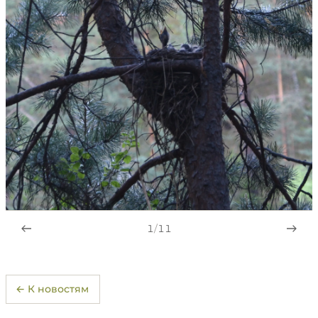
1
/
11
← К новостям