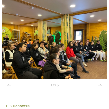
1
/
25
← К новостям