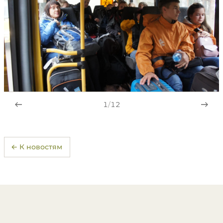
1
/
12
← К новостям