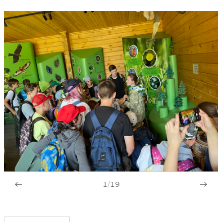
1
/
19