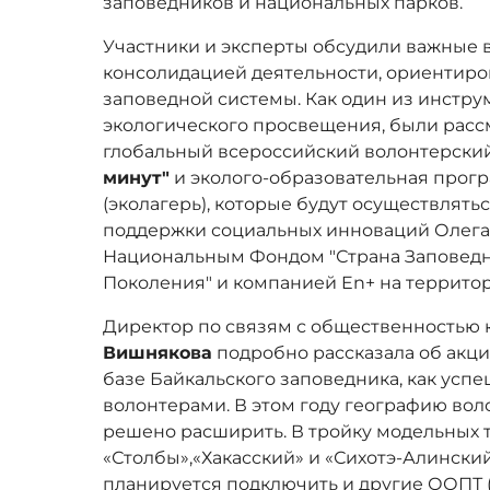
заповедников и национальных парков.
Участники и эксперты обсудили важные 
консолидацией деятельности, ориентиро
заповедной системы. Как один из инстру
экологического просвещения, были расс
глобальный всероссийский волонтерски
минут"
и эколого-образовательная прог
(эколагерь), которые будут осуществлять
поддержки социальных инноваций Олега 
Национальным Фондом "Страна Заповедн
Поколения" и компанией En+ на террито
Директор по связям с общественностью 
Вишнякова
подробно рассказала об акци
базе Байкальского заповедника, как усп
волонтерами. В этом году географию вол
решено расширить. В тройку модельных
«Столбы»,«Хакасский» и «Сихотэ-Алинский»
планируется подключить и другие ООПТ 