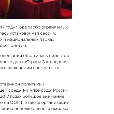
17 году "Года особо охраняемых
лась установочная сессия,
х и национальных парках
мероприятий.
совещания обратилась директор
ного дела «Страна Заповедная»
ала о включении совместных
ственной политики и
ющей среды Минприроды России
6-2017 годах большое внимание
ю на ООПТ, а также организации
ванию положительного имиджа