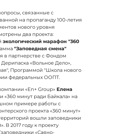
вопросы, связанные с
ванной на пропаганду 100-летия
ментов нового уровня
мотрены два проекта:
й
экологический марафон "360
рамма
"Заповедная смена"
ся в партнерстве с Фондом
Дерипаска «Вольное Дело»,
ая", Программой "Школа нового
рии федеральных ООПТ.
компании «En+ Group»
Елена
и «360 минут ради Байкала» на
ешном примере работы с
онтерского проекта «360 минут»
 территорий вошли заповедники
. В 2017 году к проекту
(заповедники «Саяно-