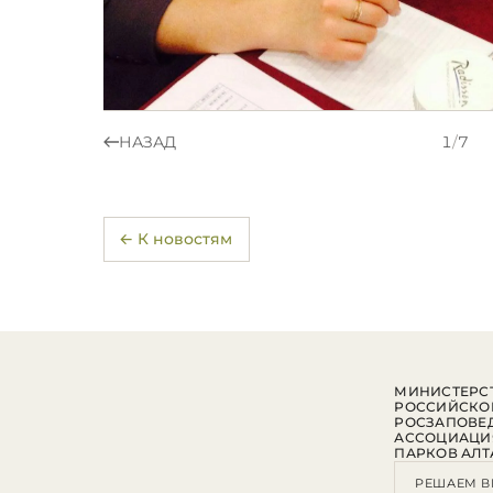
НАЗАД
1
/
7
← К новостям
МИНИСТЕРСТ
РОССИЙСКО
РОСЗАПОВЕ
АССОЦИАЦИ
ПАРКОВ АЛТ
РЕШАЕМ В