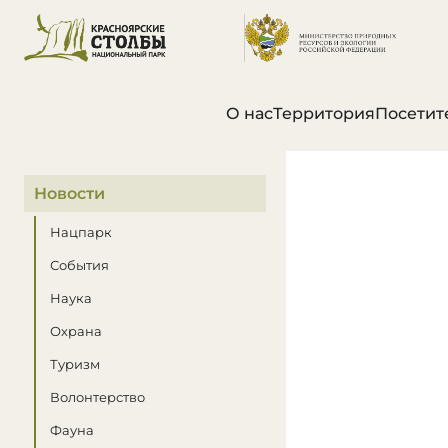
О нас
Территория
Посетит
В этом разделе
Новости
Нацпарк
События
Наука
Охрана
Туризм
Волонтерство
Фауна