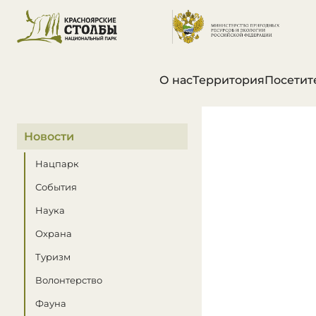
О нас
Территория
Посетит
В этом разделе
Новости
Нацпарк
События
Наука
Охрана
Туризм
Волонтерство
Фауна