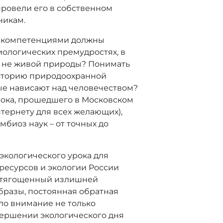
провели его в собственном
никам.
ми компетенциями должны
иологических премудростях, в
и не живой природы? Понимать
историю природоохранной
ые нависают над человечеством?
рока, прошедшего в Московском
нтернету для всех желающих),
мбиоз наук – от точных до
экологического урока для
ресурсов и экологии России
 отягощенный излишней
бразы, постоянная обратная
ало внимание не только
авершении экологического дня