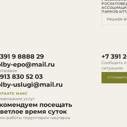
РОСЗАПОВЕ
АССОЦИАЦИ
ПАРКОВ АЛТ
РЕШАЕМ В
 391 9 8888 29
+7 391 2
Сообщить о
olby-epo@mail.ru
ситуациях
 справок
 913 830 52 03
ОТПРАВИТ
olby-uslugi@mail.ru
НТАКТЕ
МАКС
нирование услуг
комендуем посещать
светлое время суток
им работы территории нацпарка