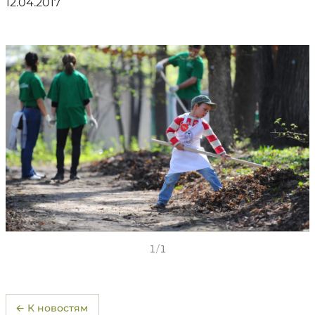
12.04.2017
1
/
1
← К новостям