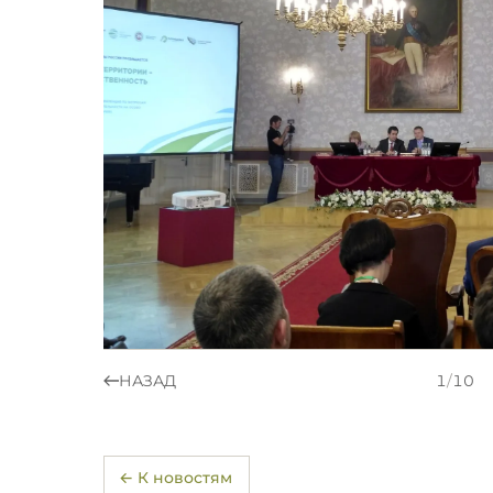
НАЗАД
1
/
10
← К новостям