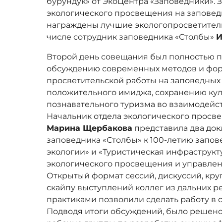
бурундук» от ЭкоЦентра «Заповедники». 
экологического просвещения на заповед
награждены лучшие экологопросветители
числе сотрудник заповедника «Столбы»
И
Второй день совещания был полностью п
обсуждению современных методов и фор
просветительской работы на заповедны
положительного имиджа, сохранению ку
познавательного туризма во взаимодейс
Начальник отдела экологического просв
Марина Щербакова
представила два док
заповедника «Столбы» к 100-летию запов
экологии» и «Туристическая инфраструкт
экологического просвещения и управле
Открытый формат сессий, дискуссий, кру
скайпу выступлений коллег из дальних 
практиками позволили сделать работу в 
Подводя итоги обсуждений, было решено