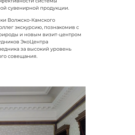
ффективности системы
ой сувенирной продукции.
ки Волжско-Камского
оллег экскурсию, познакомив с
природы и новым визит-центром
удников ЭкоЦентра
ведника за высокий уровень
ого совещания.