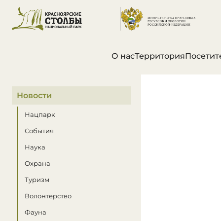
О нас
Территория
Посетит
В этом разделе
Новости
Нацпарк
События
Наука
Охрана
Туризм
Волонтерство
Фауна