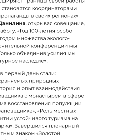
асширяют границы своей работы
: становятся координаторами
опаганды в своих регионах».
.Данилина
, открывая совещание,
боту: «Год 100-летия особо
годом множества эколого-
лючительной конференции мы
 Только объединив усилия мы
турное наследие».
 первый день стали:
охраняемых природных
История и опыт взаимодействия
оведника с монастырем в сфере
мма восстановления популяции
аповеднике», «Роль местных
итии устойчивого туризма на
арка». Завершился пленарный
тным знаком «Золотой