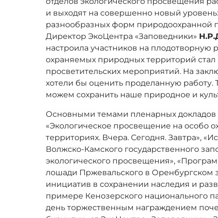
отделов экологического просвещения р
и выходят на совершенно новый уровень
разнообразных форм природоохранной пр
Директор ЭкоЦентра «Заповедники»
Н.Р
настроила участников на плодотворную ра
охраняемых природных территорий стал 
просветительских мероприятий. На зак
хотели бы оценить проделанную работу.
можем сохранить наше природное и куль
Основными темами пленарных докладов в
«Экологическое просвещение на особо 
территориях. Вчера. Сегодня. Завтра», «
Волжско-Камского государственного зап
экологического просвещения», «Програ
лошади Пржевальского в Оренбургском з
инициатив в сохранении наследия и разв
примере Кенозерского национального п
день торжественным награждением поче