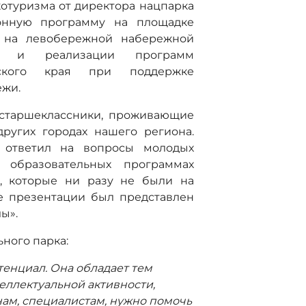
отуризма от директора нацпарка
онную программу на площадке
й на левобережной набережной
ки и реализации программ
рского края при поддержке
ежи.
 старшеклассники, проживающие
других городах нашего региона.
и ответил на вопросы молодых
 образовательных программах
т, которые ни разу не были на
е презентации был представлен
ы».
ьного парка:
енциал. Она обладает тем
ллектуальной активности,
нам, специалистам, нужно помочь