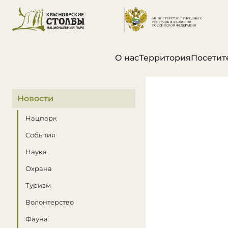
О нас
Территория
Посетит
В этом разделе
Новости
Нацпарк
События
Наука
Охрана
Туризм
Волонтерство
Фауна