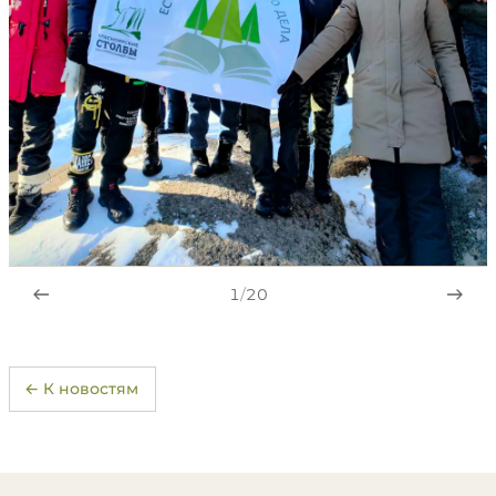
1
/
20
← К новостям