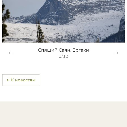
Спящий Саян. Ергаки
1
/
13
← К новостям