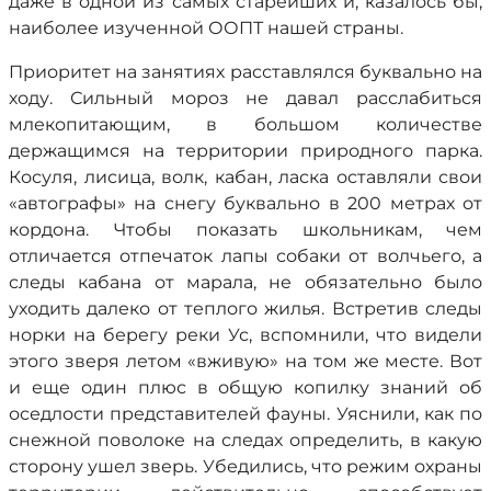
даже в одной из самых старейших и, казалось бы,
наиболее изученной ООПТ нашей страны.
Приоритет на занятиях расставлялся буквально на
ходу. Сильный мороз не давал расслабиться
млекопитающим, в большом количестве
держащимся на территории природного парка.
Косуля, лисица, волк, кабан, ласка оставляли свои
«автографы» на снегу буквально в 200 метрах от
кордона. Чтобы показать школьникам, чем
отличается отпечаток лапы собаки от волчьего, а
следы кабана от марала, не обязательно было
уходить далеко от теплого жилья. Встретив следы
норки на берегу реки Ус, вспомнили, что видели
этого зверя летом «вживую» на том же месте. Вот
и еще один плюс в общую копилку знаний об
оседлости представителей фауны. Уяснили, как по
снежной поволоке на следах определить, в какую
сторону ушел зверь. Убедились, что режим охраны