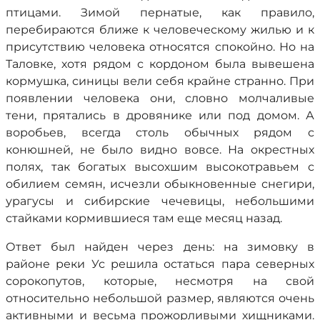
птицами. Зимой пернатые, как правило,
перебираются ближе к человеческому жилью и к
присутствию человека относятся спокойно. Но на
Таловке, хотя рядом с кордоном была вывешена
кормушка, синицы вели себя крайне странно. При
появлении человека они, словно молчаливые
тени, прятались в дровянике или под домом. А
воробьев, всегда столь обычных рядом с
конюшней, не было видно вовсе. На окрестных
полях, так богатых высохшим высокотравьем с
обилием семян, исчезли обыкновенные снегири,
урагусы и сибирские чечевицы, небольшими
стайками кормившиеся там еще месяц назад.
Ответ был найден через день: на зимовку в
районе реки Ус решила остаться пара северных
сорокопутов, которые, несмотря на свой
относительно небольшой размер, являются очень
активными и весьма прожорливыми хищниками.