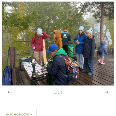
1
/
13
← К новостям