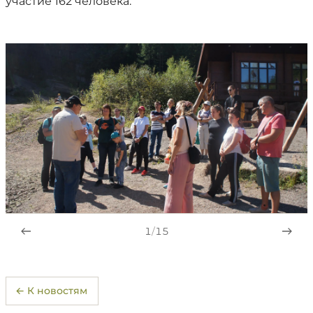
участие 162 человека.
1
/
15
← К новостям