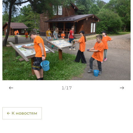
1
/
17
← К новостям