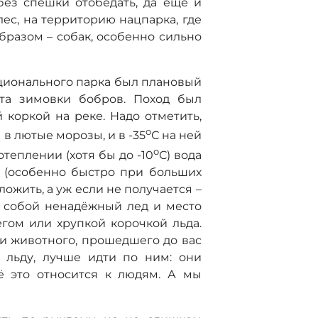
без спешки отобедать, да ещё и
лес, на территорию нацпарка, где
бразом – собак, особенно сильно
ационального парка был плановый
ста зимовки бобров. Поход был
коркой на реке. Надо отметить,
о
 в лютые морозы, и в -35
С на ней
о
теплении (хотя бы до -10
С) вода
я (особенно быстро при больших
ложить, а уж если не получается –
д собой ненадёжный лед и место
гом или хрупкой корочкой льда.
и животного, прошедшего до вас
 льду, лучше идти по ним: они
ё это относится к людям. А мы