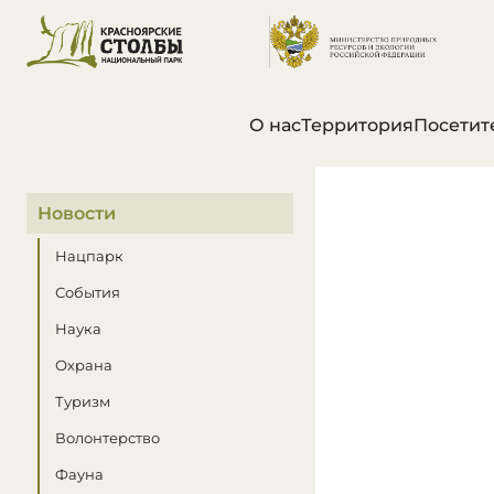
О нас
Территория
Посетит
В этом разделе
Новости
Нацпарк
События
Наука
Охрана
Туризм
Волонтерство
Фауна