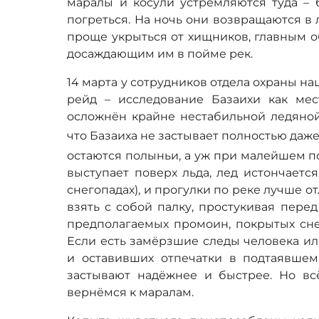
маралы и косули устремляются туда – 
погреться. На ночь они возвращаются в 
проще укрыться от хищников, главным о
досаждающим им в пойме рек.
14 марта у сотрудников отдела охраны н
рейд – исследование Базаихи как ме
осложнён крайне нестабильной ледяной 
что Базаиха не застывает полностью даже
остаются полыньи, а уж при малейшем по
выступает поверх льда, лед истончаетс
снегопадах), и прогулки по реке лучше от
взять с собой палку, простукивая пере
предполагаемых промоин, покрытых сне
Если есть замёрзшие следы человека ил
и оставивших отпечатки в подтаявшем
застывают надёжнее и быстрее. Но вс
вернёмся к маралам.