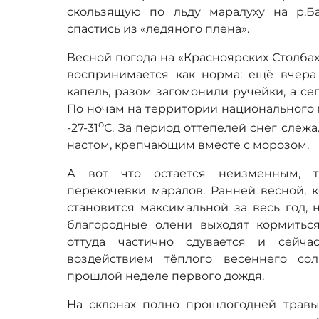
скользящую по льду маралуху на р.Б
спастись из «ледяного плена».
Весной погода на «Красноярских Столбах
воспринимается как норма: ещё вчера 
капель, разом загомонили ручейки, а се
По ночам на территории национального 
о
-27-31
С. За период оттепелей снег слежа
настом, крепчающим вместе с морозом.
А вот что остается неизменным, т
перекочёвки маралов. Ранней весной, 
становится максимальной за весь год, 
благородные олени выходят кормитьс
оттуда частично сдувается и сейч
воздействием тёплого весеннего с
прошлой неделе первого дождя.
На склонах полно прошлогодней травы,