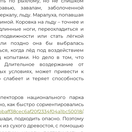
ить по рыхлому, но не слишком
равью, завалам, заболоченной
зеркалу, льду. Маралуха, попавшая
вимой. Коровка на льду – точнее и
длинные ноги, переохладиться и
подвижности или стать лёгкой
или поздно она бы выбралась
ься, когда лёд под воздействием
 копытами. Но дело в том, что
. Длительное воздержание от
ых условиях, может привести к
 слабеет и теряет способность
пекторов национального парка
но, как быстро сориентировались
/bbaff38cec6af20f2334f04a1bc50018/
.
шади, подходить опасно. Поэтому
к из сухого древостоя, с помощью