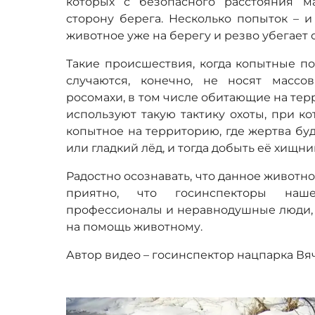
которых с безопасного расстояния м
сторону берега. Несколько попыток – и
животное уже на берегу и резво убегает 
Такие происшествия, когда копытные по
случаются, конечно, не носят массо
росомахи, в том числе обитающие на тер
используют такую тактику охоты, при к
копытное на территорию, где жертва бу
или гладкий лёд, и тогда добыть её хищни
Радостно осознавать, что данное животно
приятно, что госинспекторы наш
профессионалы и неравнодушные люди, 
на помощь животному.
Автор видео – госинспектор нацпарка Вя