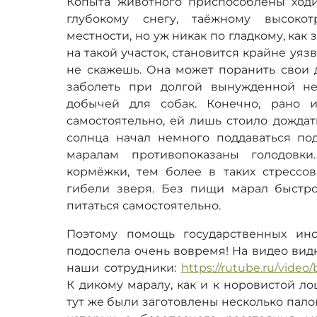
Копыта животного приспособлены ход
глубокому снегу, таёжному высокот
местности, но уж никак по гладкому, как 
на такой участок, становится крайне уяз
не скажешь. Она может поранить свои 
заболеть при долгой вынужденной не
добычей для собак. Конечно, рано 
самостоятельно, ей лишь стоило дождат
солнца начал немного поддаваться под
маралам противопоказаны голодовки
кормёжки, тем более в таких стрессов
гибели зверя. Без пищи марал быстро
питаться самостоятельно.
Поэтому помощь государственных инс
подоспела очень вовремя! На видео вид
наши сотрудники:
https://rutube.ru/video
К дикому маралу, как и к норовистой ло
тут же были заготовлены несколько пало