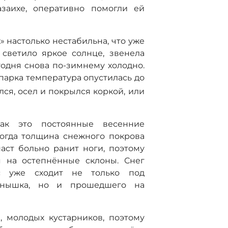
азаихе, оперативно помогли ей
» настолько нестабильна, что уже
светило яркое солнце, звенела
годня снова по-зимнему холодно.
парка температура опустилась до
лся, осел и покрылся коркой, или
ак это постоянные весенние
когда толщина снежного покрова
наст больно ранит ноги, поэтому
я на остепнённые склоны. Снег
ас уже сходит не только под
олнышка, но и прошедшего на
 молодых кустарников, поэтому