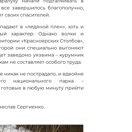
аралуху начали подталкивать в
 все завершилось благополучно,
от своих спасителей.
падают в «ледяной плен», хоть и
вый характер. Однако волки и
ритории «Красноярских Столбов»,
оторой они специально выгоняют
дет заведомо уязвима – курумник
кам не составляет особого труда.
е никак не пострадало, и вдвойне
его национального парка –
готовые в любую минуту прийти
чеслав Сергиенко.