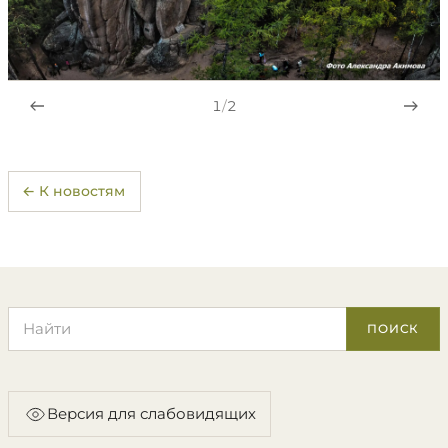
1
/
2
← К новостям
Поиск по сайту
ПОИСК
Версия для слабовидящих