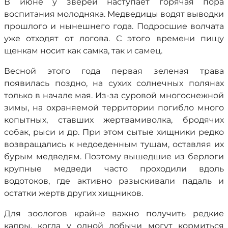
В июне у зверей наступает горячая пора
воспитания молодняка. Медведицы водят выводки
прошлого и нынешнего года. Подросшие волчата
уже отходят от логова. С этого времени пищу
щенкам носит как самка, так и самец.
Весной этого года первая зеленая трава
появилась поздно, на сухих солнечных полянах
только в начале мая. Из-за суровой многоснежной
зимы, на охраняемой территории погибло много
копытных, ставших жертвамиволка, бродячих
собак, рыси и др. При этом сытые хищники редко
возвращались к недоеденным тушам, оставляя их
бурым медведям. Поэтому вышедшие из берлоги
крупные медведи часто проходили вдоль
водотоков, где активно разыскивали падаль и
остатки жертв других хищников.
Для зоологов крайне важно получить редкие
кадры, когда у одной добычи могут кормиться