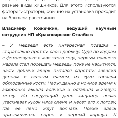
разные виды хищников. Для этого используются
фоторегистраторы, обычно их установка проходит
на близком расстоянии.
Владимир Кожечкин, ведущий научный
сотрудник НП «Красноярские Столбы»:
– У медведя есть интересная повадка –
старательно прятать свою добычу. Судя по кадрам
с фотоловушки в мае этого года, первым павшего
марала стал посещать медведь, пока не насытился.
Часть добычи зверь пытался спрятать: завалил
дерном и лесным хламом, из кучи торчали
обглоданные кости. Неожиданно в ночное время к
захоронке вышла волчица и оставила мочевую
метку. На следующий день хищница ловко
утаскивает кусок мяса оленя и несет его к логову,
где ее явно ждут волчата. Позже здесь
приземляются ворон и черный коршун. К