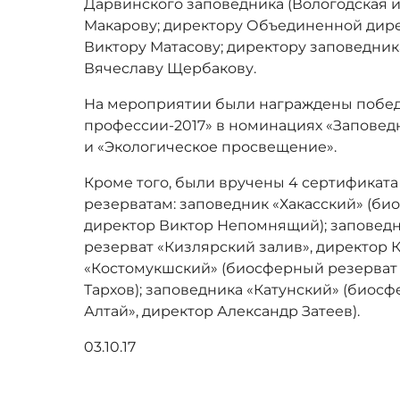
Дарвинского заповедника (Вологодская и
Макарову; директору Объединенной дир
Виктору Матасову; директору заповедник
Вячеславу Щербакову.
На мероприятии были награждены побед
профессии-2017» в номинациях «Заповедн
и «Экологическое просвещение».
Кроме того, были вручены 4 сертифика
резерватам: заповедник «Хакасский» (би
директор Виктор Непомнящий); заповед
резерват «Кизлярский залив», директор 
«Костомукшский» (биосферный резерват 
Тархов); заповедника «Катунский» (биос
Алтай», директор Александр Затеев).
03.10.17