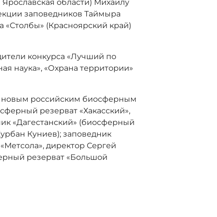
 Ярославская области) Михаилу
екции заповедников Таймыра
а «Столбы» (Красноярский край)
ители конкурса «Лучший по
ая наука», «Охрана территории»
та новым российским биосферным
осферный резерват «Хакасский»,
ник «Дагестанский» (биосферный
Курбан Куниев); заповедник
«Метсола», директор Сергей
ферный резерват «Большой