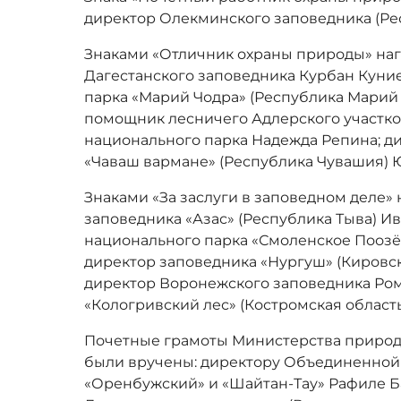
директор Олекминского заповедника (Рес
Знаками «Отличник охраны природы» на
Дагестанского заповедника Курбан Куни
парка «Марий Чодра» (Республика Марий
помощник лесничего Адлерского участко
национального парка Надежда Репина; д
«Чаваш вармане» (Республика Чувашия) 
Знаками «За заслуги в заповедном деле»
заповедника «Азас» (Республика Тыва) И
национального парка «Смоленское Поозё
директор заповедника «Нургуш» (Кировск
директор Воронежского заповедника Ром
«Кологривский лес» (Костромская област
Почетные грамоты Министерства природ
были вручены: директору Объединенной
«Оренбужский» и «Шайтан-Тау» Рафиле Б