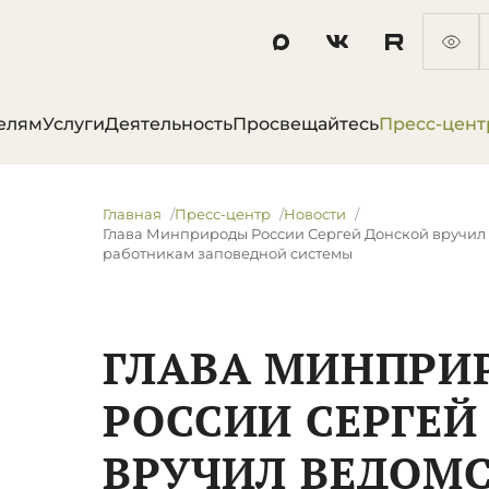
елям
Услуги
Деятельность
Просвещайтесь
Пресс-цент
Главная
Пресс-центр
Новости
Глава Минприроды России Сергей Донской вручил
работникам заповедной системы
ГЛАВА МИНПРИ
РОССИИ СЕРГЕЙ
ВРУЧИЛ ВЕДОМ