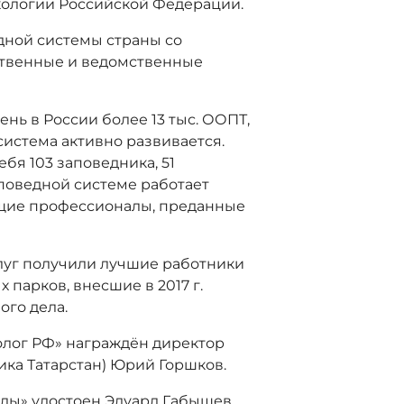
кологии Российской Федерации.
дной системы страны со
ственные и ведомственные
нь в России более 13 тыс. ООПТ,
система активно развивается.
бя 103 заповедника, 51
аповедной системе работает
оящие профессионалы, преданные
луг получили лучшие работники
парков, внесшие в 2017 г.
ого дела.
олог РФ» награждён директор
ика Татарстан) Юрий Горшков.
ды» удостоен Эдуард Габышев,