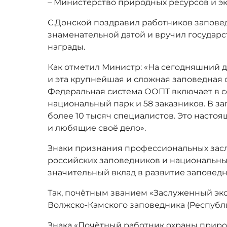
– Министерство природных ресурсов и э
С.Донской поздравил работников запове
знаменательной датой и вручил государ
награды.
Как отметил Министр: «На сегодняшний де
и эта крупнейшая и сложная заповедная 
Федеральная система ООПТ включает в се
национальный парк и 58 заказников. В з
более 10 тысяч специалистов. Это наст
и любящие своё дело».
Знаки признания профессиональных зас
российских заповедников и национальных 
значительный вклад в развитие заповедн
Так, почётным званием «Заслуженный эк
Волжско-Камского заповедника (Республ
Знака «Почётный работник охраны приро