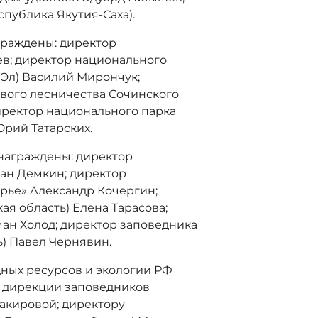
публика Якутия-Саха).
граждены: директор
ев; директор национального
 Эл) Василий Мирончук;
вого лесничества Сочинского
иректор национального парка
Юрий Татарских.
 награждены: директор
ван Демкин; директор
рье» Александр Кочергин;
ая область) Елена Тарасова;
ан Холод; директор заповедника
ь) Павел Чернявин.
ных ресурсов и экологии РФ
 дирекции заповедников
акировой; директору