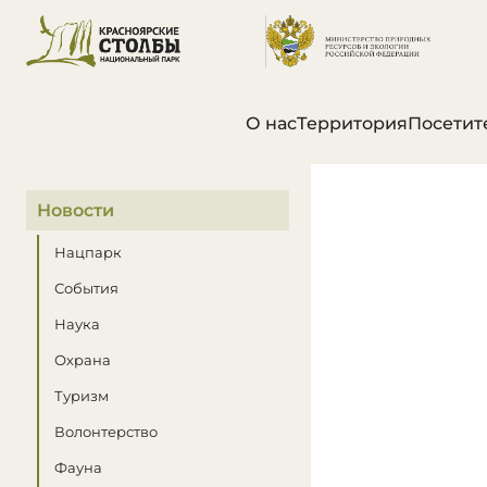
О нас
Территория
Посетит
В этом разделе
Новости
Нацпарк
События
Наука
Охрана
Туризм
Волонтерство
Фауна