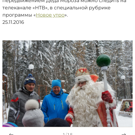
передвижением Деда Мороза можно следить на
телеканале «НТВ», в специальной рубрике
программы «
Новое утро
».
25.11.2016
1
/
15