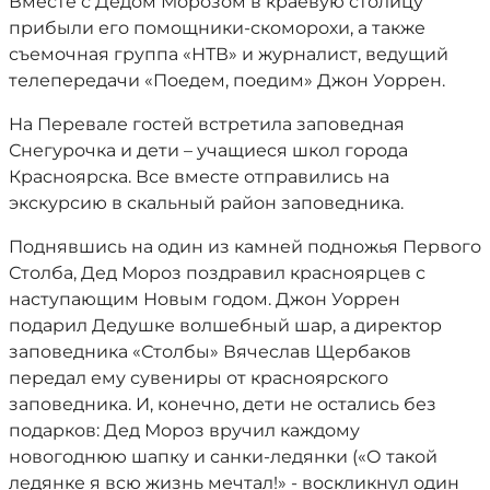
Вместе с Дедом Морозом в краевую столицу
прибыли его помощники-скоморохи, а также
съемочная группа «НТВ» и журналист, ведущий
телепередачи «Поедем, поедим» Джон Уоррен.
На Перевале гостей встретила заповедная
Снегурочка и дети – учащиеся школ города
Красноярска. Все вместе отправились на
экскурсию в скальный район заповедника.
Поднявшись на один из камней подножья Первого
Столба, Дед Мороз поздравил красноярцев с
наступающим Новым годом. Джон Уоррен
подарил Дедушке волшебный шар, а директор
заповедника «Столбы» Вячеслав Щербаков
передал ему сувениры от красноярского
заповедника. И, конечно, дети не остались без
подарков: Дед Мороз вручил каждому
новогоднюю шапку и санки-ледянки («О такой
ледянке я всю жизнь мечтал!» - воскликнул один