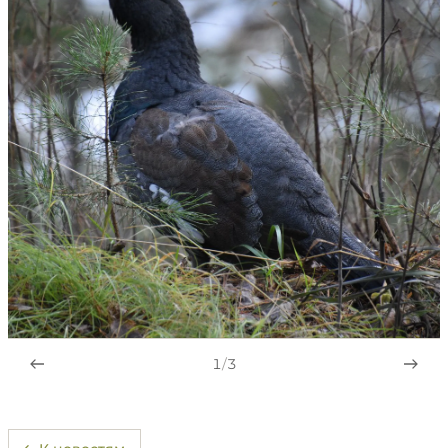
1
/
3