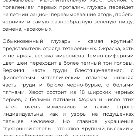
появлением первых проталин, глухарь перейдет
на летний рацион: перезимовавшие ягоды, побеги
черники и самую разнообразную зеленую пищу,
семена, насекомых.
Обыкновенный глухарь – самая крупный
представитель отряда тетеревиных. Окраска, хоть
и не яркая, весьма живописна. Темно-шиферный
цвет шеи переходит в более темный тон головы.
Верхняя часть груди блестяще-зеленая, с
фиолетовым металлическим отливом, нижняя
часть груди и брюхо черно-бурые, с белыми
пятнами. Хвост состоит из 18 широких черных
перьев, с белыми пятнами. Форма и число этих
пятен очень изменчивы и также строго
индивидуальны, как и узоры на подушечках
пальцев человека. Но главное украшение
глухариной головы – это клюв. Крупный, высокий и
крючкообразно загнутый – как у орла!