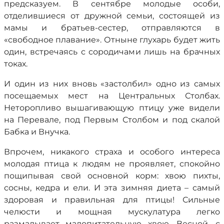
предсказуем. В сентябре молодые особи,
отделившиеся от дружной семьи, состоящей из
мамы и братьев-сестер, отправляются в
«свободное плавание». Отныне глухарь будет жить
один, встречаясь с сородичами лишь на брачных
токах.
И один из них вновь «застолбил» одно из самых
посещаемых мест на Центральных Столбах.
Неторопливо вышагивающую птицу уже видели
на Перевале, под Первым Столбом и под скалой
Бабка и Внучка.
Впрочем, никакого страха и особого интереса
молодая птица к людям не проявляет, спокойно
пощипывая свой основной корм: хвою пихты,
сосны, кедра и ели. И эта зимняя диета – самый
здоровая и правильная для птицы! Сильные
челюсти и мощная мускулатура легко
размалывает малопитательную хвою. Весной, с