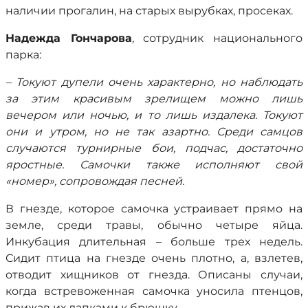
наличии прогалин, на старых вырубках, просеках.
Надежда Гончарова
, сотрудник национального
парка:
– Токуют дупели очень характерно, но наблюдать
за этим красивым зрелищем можно лишь
вечером или ночью, и то лишь издалека. Токуют
они и утром, но не так азартно. Среди самцов
случаются турнирные бои, подчас, достаточно
яростные. Самочки также исполняют свой
«номер», сопровождая песней.
В гнезде, которое самочка устраивает прямо на
земле, среди травы, обычно четыре яйца.
Инкубация длительная – больше трех недель.
Сидит птица на гнезде очень плотно, а, взлетев,
отводит хищников от гнезда. Описаны случаи,
когда встревоженная самочка уносила птенцов,
прижав их лапками к брюшку.