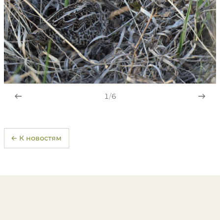
1
/
6
← К новостям