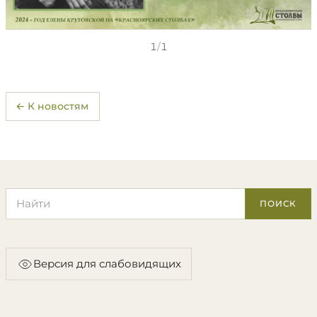
1
/
1
← К новостям
Поиск по сайту
ПОИСК
Версия для слабовидящих