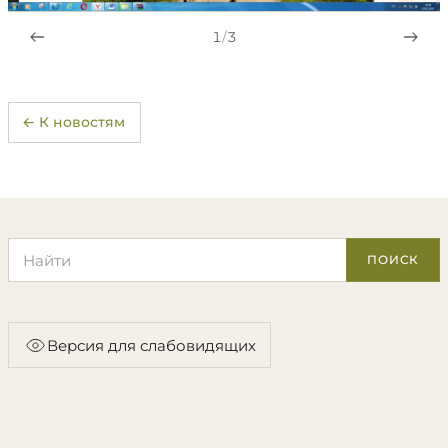
1
/
3
← К новостям
Поиск по сайту
ПОИСК
Версия для слабовидящих