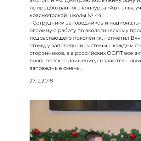
экологии РФ Дмитрию Кобылкину одну и
природоохранного конкурса «Арт-ель», уч
красноярской школы № 44.
- Сотрудники заповедников и националь
огромную работу по экологическому пр
подрастающего поколения, - отметил Вяч
этому, у заповедной системы с каждым г
сторонников, а в российских ООПТ все а
волонтерское движение, создаются новы
заповедные смены.
27.12.2018