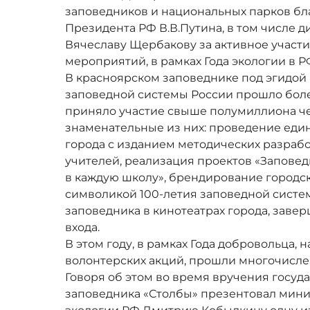
заповедников и национальных парков б
Президента РФ В.В.Путина, в том числе 
Вячеславу Щербакову за активное участи
мероприятий, в рамках Года экологии в Р
В красноярском заповеднике под эгидой 
заповедной системы России прошло боле
приняло участие свыше полумиллиона ч
знаменательные из них: проведение един
города с изданием методических разрабо
учителей, реализация проектов «Заповед
в каждую школу», брендирование городс
символикой 100-летия заповедной систе
заповедника в кинотеатрах города, заве
входа.
В этом году, в рамках Года добровольца, 
волонтерских акций, прошли многочисле
Говоря об этом во время вручения госуд
заповедника «Столбы» презентовал мини