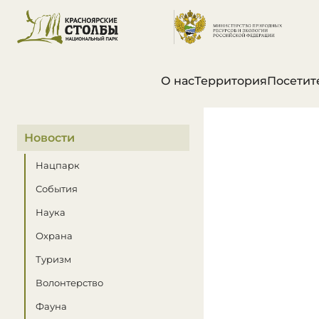
О нас
Территория
Посетит
В этом разделе
Новости
Нацпарк
События
Наука
Охрана
Туризм
Волонтерство
Фауна