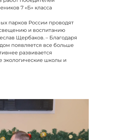
з работ победителей
еников 7 «Б» класса
ных парков России проводят
освещению и воспитанию
еслав Щербаков. – Благодаря
одом появляется все больше
ктивнее развивается
е экологические школы и