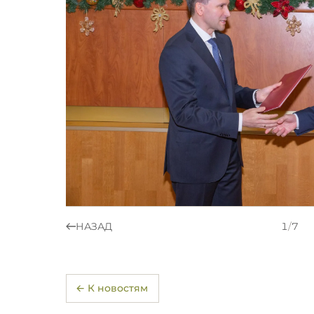
НАЗАД
1
/
7
← К новостям