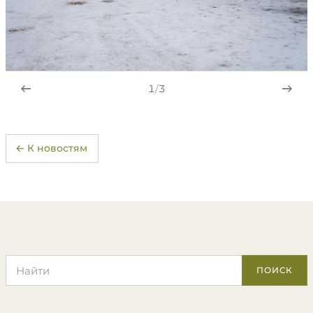
1
/
3
← К новостям
Поиск по сайту
ПОИСК