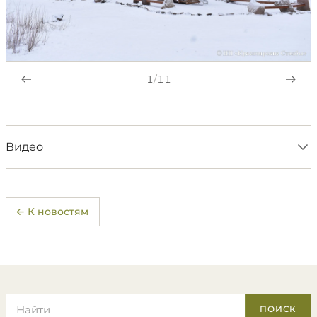
1
/
11
Видео
← К новостям
Поиск по сайту
ПОИСК