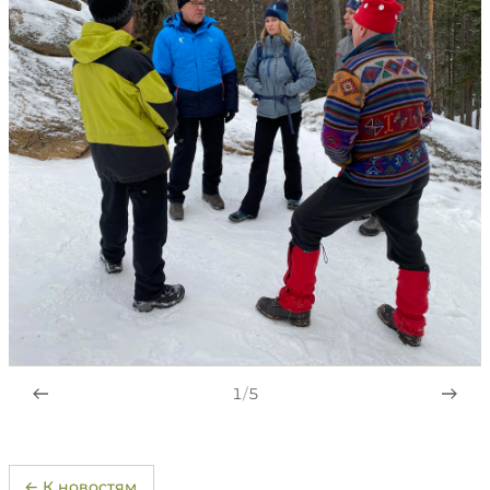
1
/
5
← К новостям