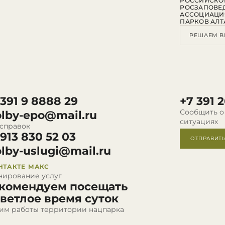
РОССИЙСКО
РОСЗАПОВЕ
АССОЦИАЦИ
ПАРКОВ АЛТ
РЕШАЕМ В
 391 9 8888 29
+7 391 2
Сообщить о
olby-epo@mail.ru
ситуациях
 справок
 913 830 52 03
ОТПРАВИТ
olby-uslugi@mail.ru
НТАКТЕ
МАКС
нирование услуг
комендуем посещать
светлое время суток
им работы территории нацпарка