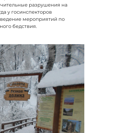
ачительные разрушения на
гда у госинспекторов
оведение мероприятий по
ного бедствия.