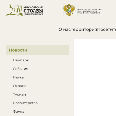
О нас
Территория
Посетит
В этом разделе
Новости
Нацпарк
События
Наука
Охрана
Туризм
Волонтерство
Фауна