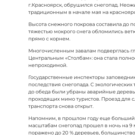
г.Красноярск, обрушился снегопад. Неож
традиционным в начале мая на краснояр
Высота снежного покрова составила до п
тяжестью мокрого снега обломились ветки
прямо с корнем.
Многочисленным завалам подверглась гл
Центральным «Столбам»: она стала полн
непроходимой.
Государственные инспекторы заповедни
последствия снегопада. С экологических
до обеда были убраны аварийные деревья
проходящих мимо туристов. Проезд для 
транспорта снова открыт.
Напомним, в прошлом году еще больший
масштабам снегопад прошел в ночь на 9 
поражено до 20 % деревьев, большинство