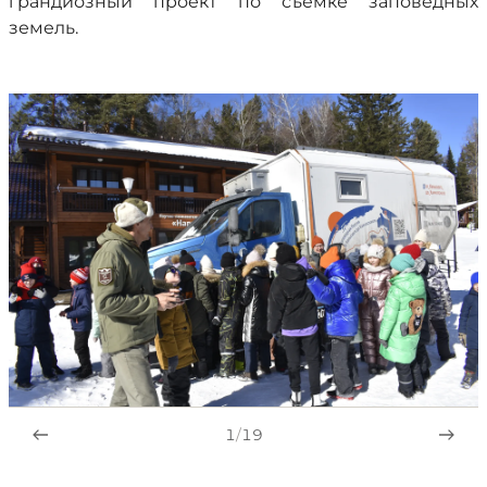
грандиозный проект по съёмке заповедных
земель.
1
/
19