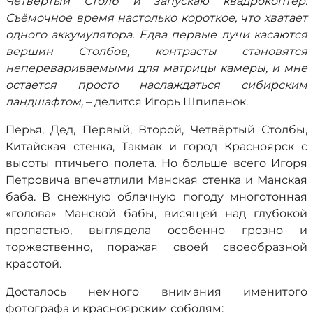
Четвертый Столб и запускаю квадрокоптер.
Съёмочное время настолько короткое, что хватает
одного аккумулятора. Едва первые лучи касаются
вершин Столбов, контрасты становятся
неперевариваемыми для матрицы камеры, и мне
остается просто наслаждаться сибирским
ландшафтом,
– делится Игорь Шпиленок.
Перья, Дед, Первый, Второй, Четвёртый Столбы,
Китайская стенка, Такмак и город Красноярск с
высоты птичьего полета. Но больше всего Игоря
Петровича впечатлили Манская стенка и Манская
баба. В снежную облачную погоду многотонная
«голова» Манской бабы, висящей над глубокой
пропастью, выглядела особенно грозно и
торжественно, поражая своей своеобразной
красотой.
Досталось немного внимания именитого
фотографа и красноярским соболям: