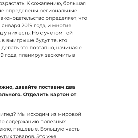
возрастать. К сожалению, большая
- не определены региональные
аконодательство определяет, что
 января 2019 года, и многие
 у них есть. Но с учетом той
 в выигрыше будут те, кто
делать это поэтапно, начиная с
19 года, планируя заскочить в
ожно, давайте поставим два
ального. Отделить картон от
сипед? Мы исходим из мировой
 по содержанию полезных
стекло, пищевые. Большую часть
угих товаров. Это уже