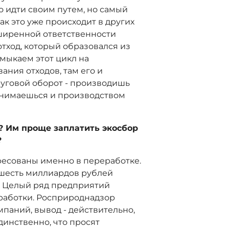
о идти своим путем, но самый
как это уже происходит в других
асширенной ответственности
отход, который образовался из
амыкаем этот цикл на
ания отходов, там его и
руговой оборот - производишь
занимаешься и производством
и? Им проще заплатить экосбор
?
есованы именно в переработке.
 шесть миллиардов рублей
а. Целый ряд предприятий
работки. Росприроднадзор
паний, вывод - действительно,
динственно, что просят