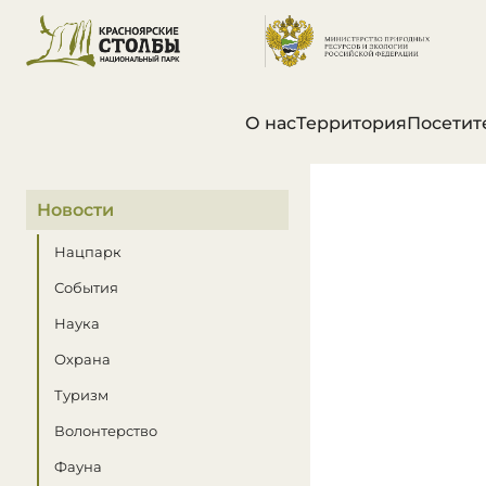
О нас
Территория
Посетит
В этом разделе
Новости
Нацпарк
События
Наука
Охрана
Туризм
Волонтерство
Фауна