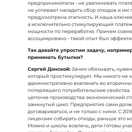
предприниматели - не увеличивать плат
не успевают наладить сбор отходов и им 
предусмотрена этапность. И наша ключев
а исключительно стимулирующий платеж 
мощности по переработке. Причем совме
ассоциировано - такой опыт был эффектив
Так давайте упростим задачу, наприме
принимать бутылки?
Сергей Донской:
Зачем обязывать, нуже
который простимулирует. Мы никого не х
административно вовлекать во вторичный
потерявшего потребительские свойства. 
цепочке производства экономический с
замкнутый цикл. Предприятия сами долж
договариваться, и не только с ними. С 20
лицензии собирать отходы, раньше это мо
Можно и школы вовлечь, дети готовы учас