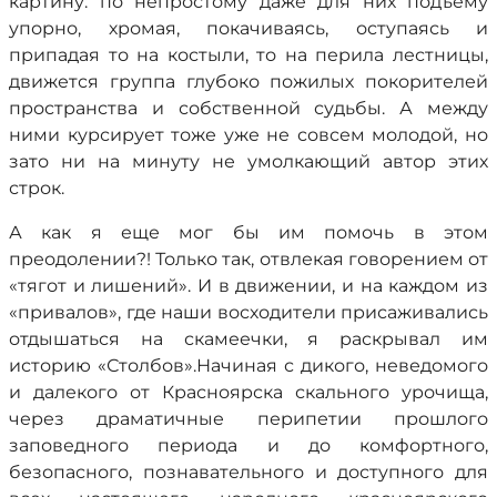
картину: по непростому даже для них подъему
упорно, хромая, покачиваясь, оступаясь и
припадая то на костыли, то на перила лестницы,
движется группа глубоко пожилых покорителей
пространства и собственной судьбы. А между
ними курсирует тоже уже не совсем молодой, но
зато ни на минуту не умолкающий автор этих
строк.
А как я еще мог бы им помочь в этом
преодолении?! Только так, отвлекая говорением от
«тягот и лишений». И в движении, и на каждом из
«привалов», где наши восходители присаживались
отдышаться на скамеечки, я раскрывал им
историю «Столбов».Начиная с дикого, неведомого
и далекого от Красноярска скального урочища,
через драматичные перипетии прошлого
заповедного периода и до комфортного,
безопасного, познавательного и доступного для