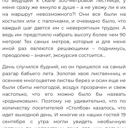
по ведущей к скале 300-метровой лестнице, у
меня сразу же екнуло в душе – а не увожу ли я их
на маршрут невозможного?! Они все были на
костылях или с палочками, и очевидно было, что
каждый шаг дается им с невероятным трудом. А
ведь им предстояло набрать высоту более чем 90
метров! Тех самых метров, которые и для меня
иной раз являются решающими – поднимусь,
преодолею – значит, экскурсия состоится…
День случился будний, но он пришелся на самый
разгар бабьего лета. Золотая хвоя лиственниц и
осеннее многоцветие листвы берез и осин еще не
были сбиты непогодой, воздух прозрачен и свеж
настолько, что его можно было бы назвать
«родниковым». Поэтому не удивительно, что по
количеству посетителей «Столбов» казалось, что
идет выходной день. И многие из наших гостей 19
сентября с утра могли увидеть необычную