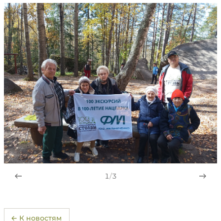
1
/
3
← К новостям