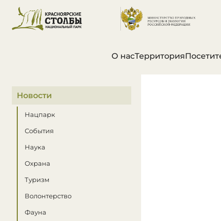
О нас
Территория
Посетит
В этом разделе
Новости
Нацпарк
События
Наука
Охрана
Туризм
Волонтерство
Фауна