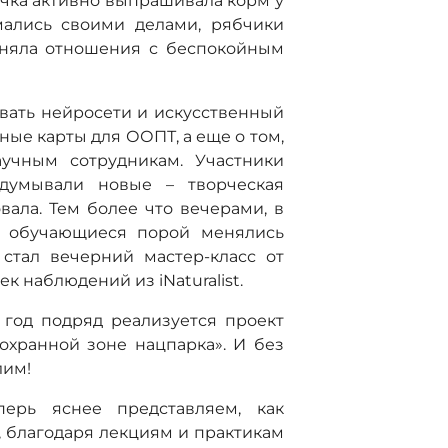
ичка активно выпрашивала корм у
мались своими делами, рябчики
сняла отношения с беспокойным
овать нейросети и искусственный
ные карты для ООПТ, а еще о том,
учным сотрудникам. Участники
думывали новые – творческая
вала. Тем более что вечерами, в
и обучающиеся порой менялись
стал вечерний мастер-класс от
 наблюдений из iNaturalist.
 год подряд реализуется проект
охранной зоне нацпарка». И без
лим!
перь яснее представляем, как
, благодаря лекциям и практикам