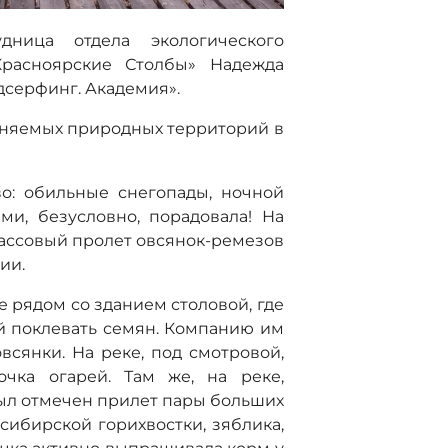
ница отдела экологического
Красноярские Столбы» Надежда
дсерфинг. Академия».
аняемых природных территорий в
о: обильные снегопады, ночной
ми, безусловно, порадовала! На
массовый пролет овсянок-ремезов
ии.
е рядом со зданием столовой, где
й поклевать семян. Компанию им
сянки. На реке, под смотровой,
очка огарей. Там же, на реке,
Был отмечен прилет пары больших
сибирской горихвостки, зяблика,