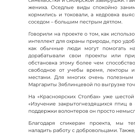
синехвостки и сибирской завирушки. Га
жениха. Оседлые виды спокойно зани
кормились и токовали, а кедровка выя
соседом – большим пестрым дятлом.
Говорили на проекте о том, как использ
интеллект для охраны природы, про удоб
как обычные люди могут помогать на
дорабатывали свои проекты или при
обстановка этому более чем способство
свободное от учебы время, лекторы 
местами. Для многих очень полезным 
Маргариты Зяблинцевой по выгрузке точек
На «Красноярских Столбах» уже шестой
«Изучение закрытогнездящихся птиц в 
поддержки волонтеров он просто немыс
Благодаря спикерам проекта, мы те
наладить работу с добровольцами. Также