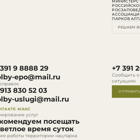
МИНИСТЕРСТ
РОССИЙСКО
РОСЗАПОВЕ
АССОЦИАЦИ
ПАРКОВ АЛТ
РЕШАЕМ В
 391 9 8888 29
+7 391 2
Сообщить о
olby-epo@mail.ru
ситуациях
 справок
 913 830 52 03
ОТПРАВИТ
olby-uslugi@mail.ru
НТАКТЕ
МАКС
нирование услуг
комендуем посещать
светлое время суток
им работы территории нацпарка