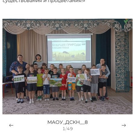
существования и процветания!»
МАОУ_ДСКН__8
1
/
49