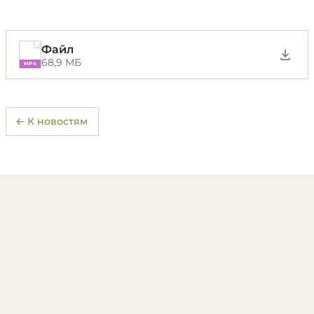
Файл
68,9 МБ
MP4
← К новостям