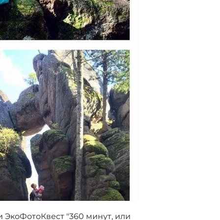
и ЭкоФотоКвест "360 минут, или