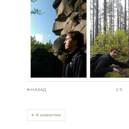
НАЗАД
1
/
5
← К новостям