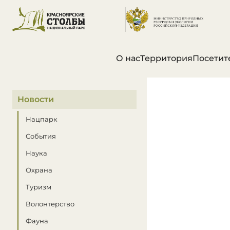
О нас
Территория
Посетит
В этом разделе
Новости
Нацпарк
События
Наука
Охрана
Туризм
Волонтерство
Фауна