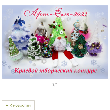
1
/
1
← К новостям