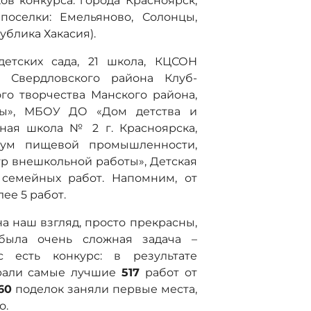
ов конкурса: города Красноярск,
поселки: Емельяново, Солонцы,
ублика Хакасия).
детских сада, 21 школа, КЦСОН
в Свердловского района Клуб-
го творчества Манского района,
ты», МБОУ ДО «Дом детства и
ная школа № 2 г. Красноярска,
икум пищевой промышленности,
р внешкольной работы», Детская
 семейных работ. Напомним, от
ее 5 работ.
а наш взгляд, просто прекрасны,
была очень сложная задача –
с есть конкурс: в результате
рали самые лучшие
517
работ от
60
поделок заняли первые места,
о.