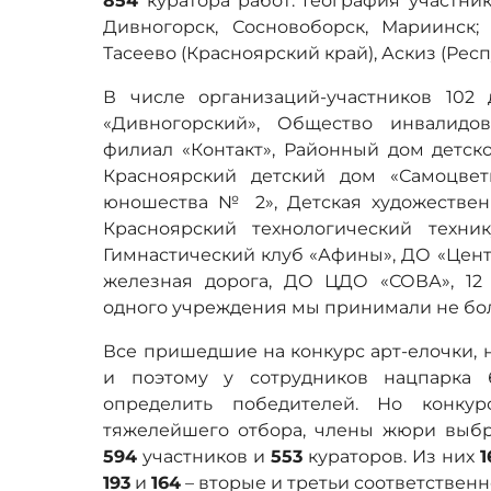
854
куратора работ. География участник
Дивногорск, Сосновоборск, Мариинск; 
Тасеево (Красноярский край), Аскиз (Респ
В числе организаций-участников 102 
«Дивногорский», Общество инвалидо
филиал «Контакт», Районный дом детско
Красноярский детский дом «Самоцве
юношества № 2», Детская художествен
Красноярский технологический техн
Гимнастический клуб «Афины», ДО «Цент
железная дорога, ДО ЦДО «СОВА», 12
одного учреждения мы принимали не бол
Все пришедшие на конкурс арт-елочки, н
и поэтому у сотрудников нацпарка 
определить победителей. Но конкур
тяжелейшего отбора, члены жюри выб
594
участников и
553
кураторов. Из них
1
193
и
164
– вторые и третьи соответственн