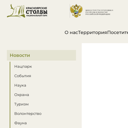
О нас
Территория
Посетит
В этом разделе
Новости
Нацпарк
События
Наука
Охрана
Туризм
Волонтерство
Фауна