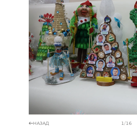
НАЗАД
1
/
16