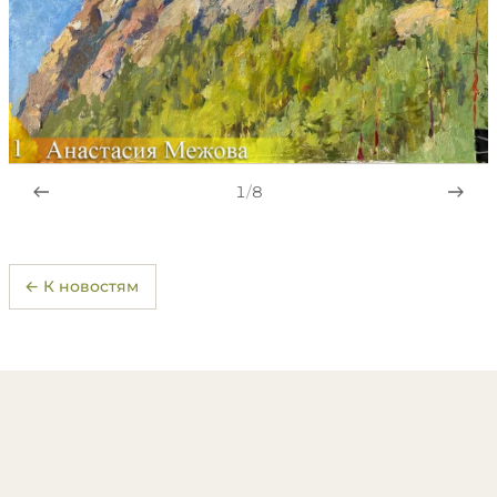
1
/
8
← К новостям