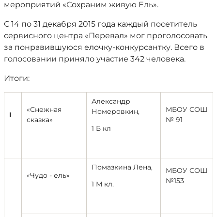
мероприятий «Сохраним живую Ель».
С 14 по 31 декабря 2015 года каждый посетитель
сервисного центра «Перевал» мог проголосовать
за понравившуюся елочку-конкурсантку. Всего в
голосовании приняло участие 342 человека.
Итоги:
Александр
«Снежная
МБОУ СОШ
Номеровкин,
I
сказка»
№ 91
1 Б кл
Помазкина Лена,
МБОУ СОШ
«Чудо - ель»
№153
1 М кл.