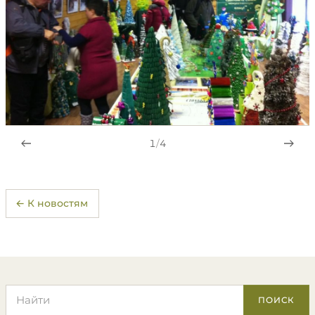
1
/
4
← К новостям
Поиск по сайту
ПОИСК