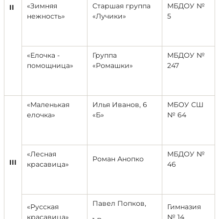
«Зимняя
Старшая группа
МБДОУ №
II
нежность»
«Лучики»
5
«Елочка -
Группа
МБДОУ №
помощница»
«Ромашки»
247
«Маленькая
Илья Иванов, 6
МБОУ СШ
елочка»
«Б»
№ 64
«Лесная
МБДОУ №
Роман Анопко
III
красавица»
46
Павел Попков,
«Русская
Гимназия
красавица»
№ 14